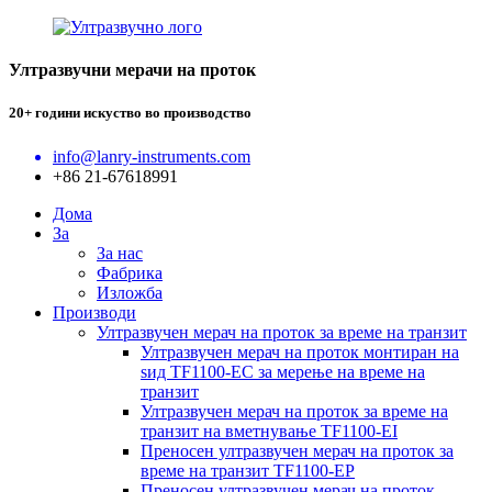
Ултразвучни мерачи на проток
20+ години искуство во производство
info@lanry-instruments.com
+86 21-67618991
Дома
За
За нас
Фабрика
Изложба
Производи
Ултразвучен мерач на проток за време на транзит
Ултразвучен мерач на проток монтиран на
ѕид TF1100-EC за мерење на време на
транзит
Ултразвучен мерач на проток за време на
транзит на вметнување TF1100-EI
Преносен ултразвучен мерач на проток за
време на транзит TF1100-EP
Преносен ултразвучен мерач на проток