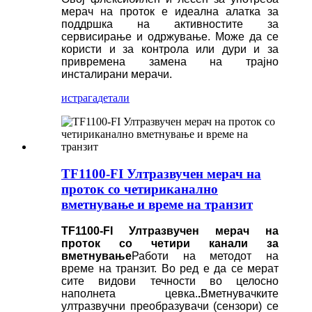
мерач на проток е идеална алатка за
поддршка на активностите за
сервисирање и одржување. Може да се
користи и за контрола или дури и за
привремена замена на трајно
инсталирани мерачи.
истрага
детали
TF1100-FI Ултразвучен мерач на
проток со четириканално
вметнување и време на транзит
TF1100-FI Ултразвучен мерач на
проток со четири канали за
вметнување
Работи на методот на
време на транзит. Во ред е да се мерат
сите видови течности во целосно
наполнета цевка.
.
Вметнувачките
ултразвучни преобразувачи (сензори) се