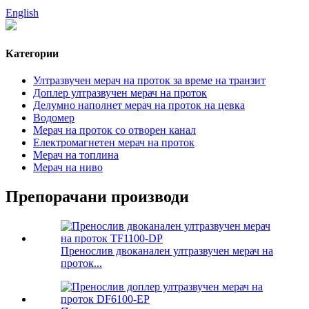
English
Категории
Ултразвучен мерач на проток за време на транзит
Доплер ултразвучен мерач на проток
Делумно наполнет мерач на проток на цевка
Водомер
Мерач на проток со отворен канал
Електромагнетен мерач на проток
Мерач на топлина
Мерач на ниво
Препорачани производи
Пренослив двоканален ултразвучен мерач на
проток...