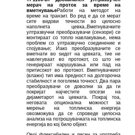
мерач на проток за време на
вметнување
Работи на методот на
време на транзит. Во ред е да се мерат
сите видови течности во целосно
наполнета цевка.
.
Вметнувачките
ултразвучни преобразувачи (сензори) се
монтираат со топло навлакување, нема
проблем со ултразвучно соединение и
спојување; Иако преобразувачите се
вметнати во ѕидот на цевката, тие не
навлегуваат во протокот, со што не
генерираат нарушувања или пад на
притисокот во протокот. Вметнувачкиот
(влажн) тип има предност на долгорочна
стабилност и поголема точност. Два пара
преобразувачи се доволни за да ги
покријат најчестите опсези на
дијаметарот на цевката. Покрај тоа,
неговата опционална можност за
мерење на топлинска енергија
овозможува да се спроведе целосна
анализа на потрошувачката на топлинска
енергија во кој било објект.
Овој флексибилен и лесен за употреба