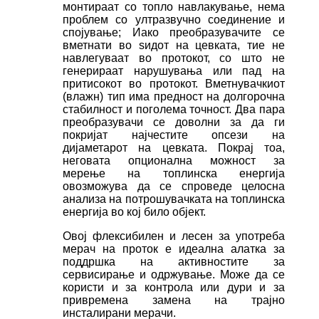
монтираат со топло навлакување, нема
проблем со ултразвучно соединение и
спојување; Иако преобразувачите се
вметнати во ѕидот на цевката, тие не
навлегуваат во протокот, со што не
генерираат нарушувања или пад на
притисокот во протокот. Вметнувачкиот
(влажн) тип има предност на долгорочна
стабилност и поголема точност. Два пара
преобразувачи се доволни за да ги
покријат најчестите опсези на
дијаметарот на цевката. Покрај тоа,
неговата опционална можност за
мерење на топлинска енергија
овозможува да се спроведе целосна
анализа на потрошувачката на топлинска
енергија во кој било објект.
Овој флексибилен и лесен за употреба
мерач на проток е идеална алатка за
поддршка на активностите за
сервисирање и одржување. Може да се
користи и за контрола или дури и за
привремена замена на трајно
инсталирани мерачи.