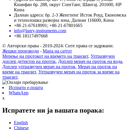
Ќианфан бр. 288, округ Сонгѓанг, Шангај. 201600, НР
Кина
Далиан адреса: бр. 2-3 Женгпенг Исток Роуд, Економска
и технолошка развојна зона, Далиан 116600, Кина
+86 21-67618991; +86 21-67801665
info@lanry-instruments.com
+86 18117497668
© Авторски права - 2010-2024: Сите права се задржани.
Жешки производи
-
Мапа на сајтот
Мерење на протокот на времето на транзит
,
Ултразвучен
доплер детектор на проток
,
Доплер мерач на проток на вода
,
Доплер ултразвучен мерач на проток
,
Мерач на проток на
време на транзит
,
Ултразвучен мерач на проток за време на
транзит
,
Испрати е-пошта
WhatsApp
x
Испратете ни ја вашата порака:
English
Chinese