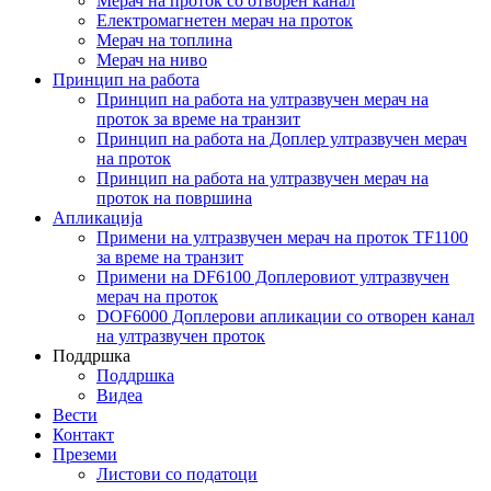
Мерач на проток со отворен канал
Електромагнетен мерач на проток
Мерач на топлина
Мерач на ниво
Принцип на работа
Принцип на работа на ултразвучен мерач на
проток за време на транзит
Принцип на работа на Доплер ултразвучен мерач
на проток
Принцип на работа на ултразвучен мерач на
проток на површина
Апликација
Примени на ултразвучен мерач на проток TF1100
за време на транзит
Примени на DF6100 Доплеровиот ултразвучен
мерач на проток
DOF6000 Доплерови апликации со отворен канал
на ултразвучен проток
Поддршка
Поддршка
Видеа
Вести
Контакт
Преземи
Листови со податоци