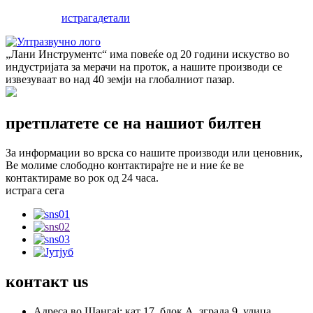
истрага
детали
„Лани Инструментс“ има повеќе од 20 години искуство во
индустријата за мерачи на проток, а нашите производи се
извезуваат во над 40 земји на глобалниот пазар.
претплатете се на нашиот билтен
За информации во врска со нашите производи или ценовник,
Ве молиме слободно контактирајте не и ние ќе ве
контактираме во рок од 24 часа.
истрага сега
контакт
us
Адреса во Шангај: кат 17, блок А, зграда 9, улица