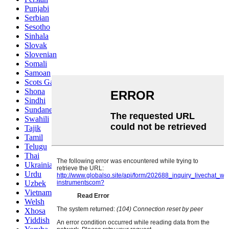
Punjabi
Serbian
Sesotho
Sinhala
Slovak
Slovenian
Somali
Samoan
Scots Gaelic
Shona
Sindhi
Sundanese
Swahili
Tajik
Tamil
Telugu
Thai
Ukrainian
Urdu
Uzbek
Vietnamese
Welsh
Xhosa
Yiddish